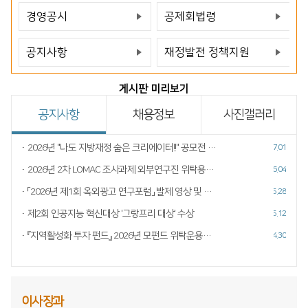
경영공시
공제회법령
바
공지사항
재정발전 정책지원
바
게시판 미리보기
공지사항
채용정보
사진갤러리
2026년 "나도 지방재정 숨은 크리에이터!!" 공모전 수상자 발표
2026.07.01
2026년 2차 LOMAC 조사과제 외부연구진 위탁용역 참여 공고
2026.06.04
「2026년 제1회 옥외광고 연구포럼」 발제 영상 및 관련 기사 안내
2026.05.28
제2회 인공지능 혁신대상 '그랑프리 대상' 수상
2026.05.12
『지역활성화 투자 펀드』 2026년 모펀드 위탁운용사 선정결과 공고
2026.04.30
이사장과