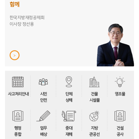
함께
한국지방재정공제회
이사장 정선용
>
사고처리안내
시민
단체
건물
영조물
안전
상해
시설물
행정
업무
중대
지방
건설
종합
배상
재해
관공선
공사