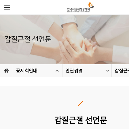
갑질근절 선언문
공제회안내
인권경영
갑질근
갑질근절 선언문