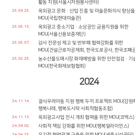
활동 지원(서울시자원봉사센터)
옥외광고 문화·산업 진흥 및 미술문화의식 향상을
25.09.25.
MOU(국립현대미술관)
옥외광고 중소기업·소상공인 금융지원을 위한
25.05.13.
MOU(서울신용보증재단)
감사 전문성 제고 및 반부패 협력강화를 위한
25.05.07.
MOU(건설근로자공제회, 한국도로공사, 한국조폐공
농수산물도매시장 화재예방을 위한 안전점검·기
25.02.25.
MOU(한국화재보험협회)
2024
결식우려아동 지원 행복 두끼 프로젝트 MOU(강원
24.11.14.
행복나래, 행복도시락 사회적협동조합)
옥외광고사업 전시 개최 협력을 위한 MOU(코엑스)
24.11.13.
사회적 책임 강화를 위한 MOU(행복얼라이언스)
24.09.02.
유기적 협력관계 구축을 위한 MOU(세종시설공단)
24.04.25.