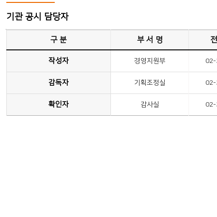
기관 공시 담당자
기관 공시 담당자
구 분
부 서 명
전
작성자
경영지원부
02-
감독자
기획조정실
02-
확인자
감사실
02-