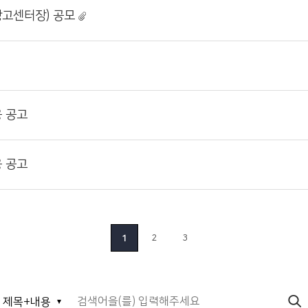
고센터장) 공모
 공고
 공고
2
3
1