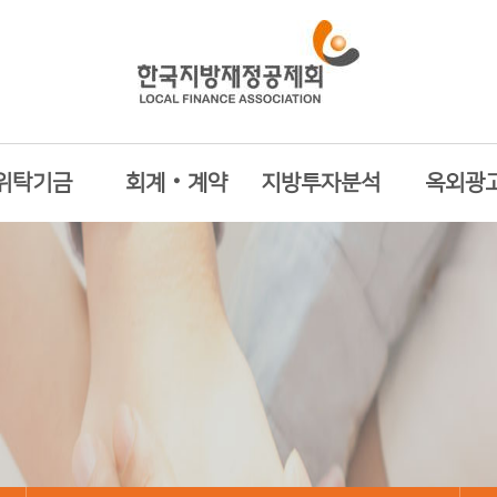
위탁기금
회계‧계약
지방투자분석
옥외광