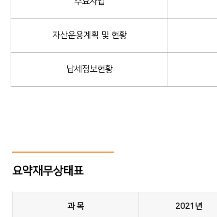
주요사업
자산운용계획 및 현황
납세정보현황
요약재무상태표
요약재무상태표
과 목
2021년