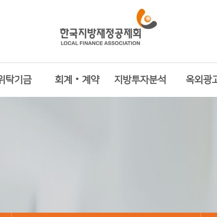
위탁기금
회계‧계약
지방투자분석
옥외광