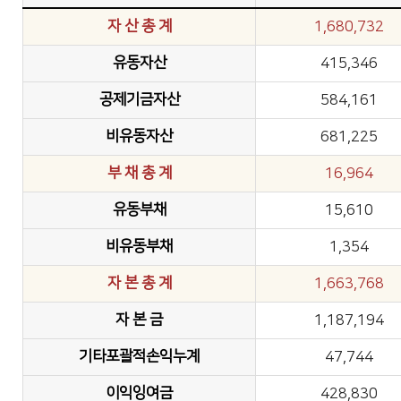
자 산 총 계
1,680,732
유동자산
415,346
공제기금자산
584,161
비유동자산
681,225
부 채 총 계
16,964
유동부채
15,610
비유동부채
1,354
자 본 총 계
1,663,768
자 본 금
1,187,194
기타포괄적손익누계
47,744
이익잉여금
428,830