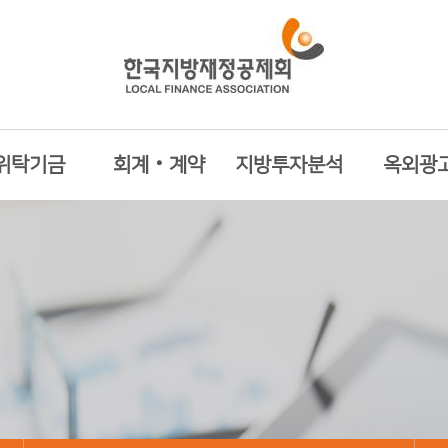
위탁기금
회계‧계약
지방투자분석
옥외광